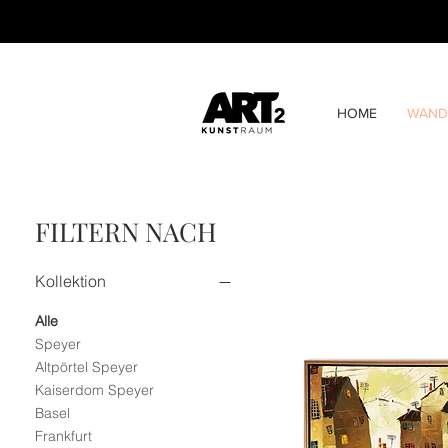
HOME
WAND
FILTERN NACH
Kollektion
Alle
Speyer
Altpörtel Speyer
Kaiserdom Speyer
Basel
Frankfurt