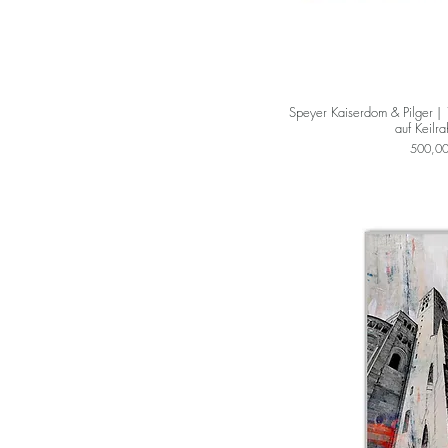
Speyer Kaiserdom & Pilger |
auf Keilr
Preis
500,00