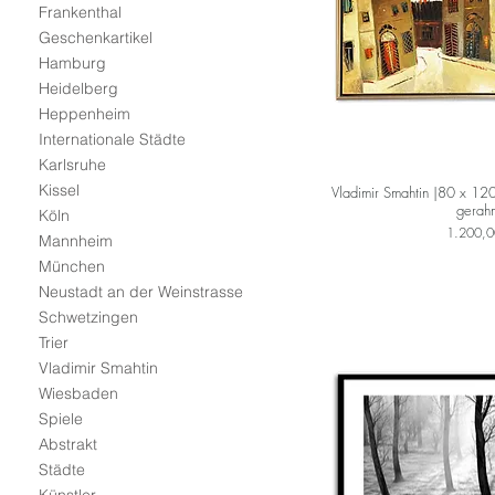
Frankenthal
Geschenkartikel
Hamburg
Heidelberg
Heppenheim
Internationale Städte
Karlsruhe
Kissel
Vladimir Smahtin |80 x 12
gerah
Köln
Preis
1.200,0
Mannheim
München
Neustadt an der Weinstrasse
Schwetzingen
Trier
Vladimir Smahtin
Wiesbaden
Spiele
Abstrakt
Städte
Künstler