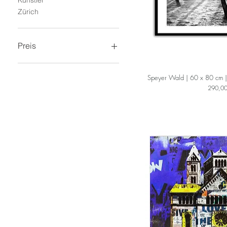
Zürich
Preis
0 €
1.200 €
Speyer Wald | 60 x 80 cm |
Preis
290,00