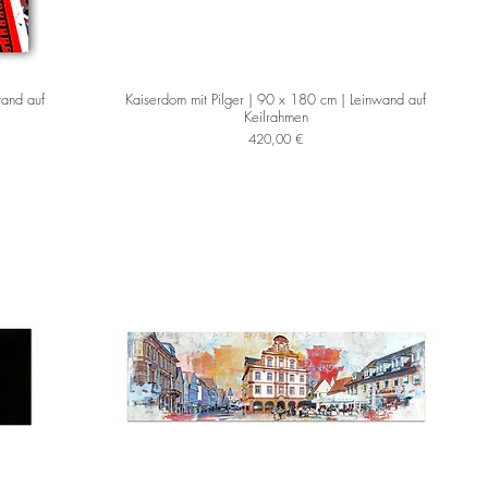
wand auf
Kaiserdom mit Pilger | 90 x 180 cm | Leinwand auf
Keilrahmen
Preis
420,00 €