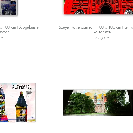
x 100 cm | Alu-gebürstet
Speyer Kaiserdom rot | 100 x 100 cm | Lein
rahmen
Keilrahmen
Preis
 €
290,00 €