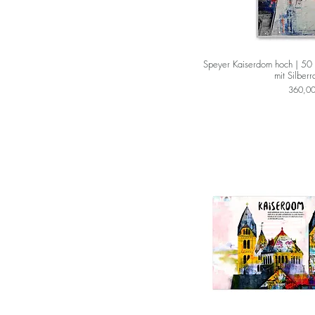
Speyer Kaiserdom hoch | 50 
mit Silber
Preis
360,00