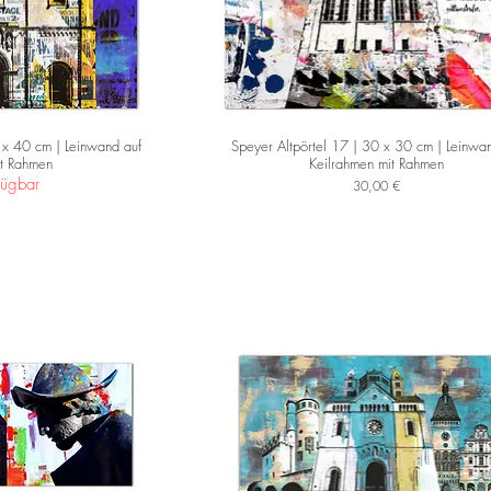
 x 40 cm | Leinwand auf
Speyer Altpörtel 17 | 30 x 30 cm | Leinwa
it Rahmen
Keilrahmen mit Rahmen
fügbar
Preis
30,00 €