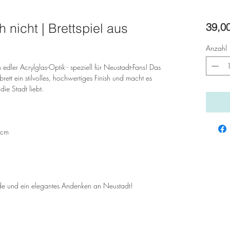
 nicht | Brettspiel aus
39,0
Anzahl
n edler Acrylglas-Optik - speziell für Neustadt-Fans! Das
rett ein stilvolles, hochwertiges Finish und macht es
ie Stadt liebt.
 cm
ende und ein elegantes Andenken an Neustadt!