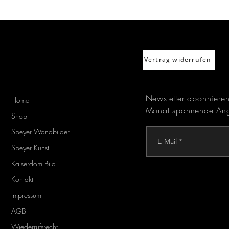
Vertrag widerrufen
Newsletter abonniere
Home
Monat spannende Ang
Shop
Speyer Wandbilder
Speyer Kunst
Kaiserdom Bild
Kontakt
Impressum
AGB
Wiederrufsrecht