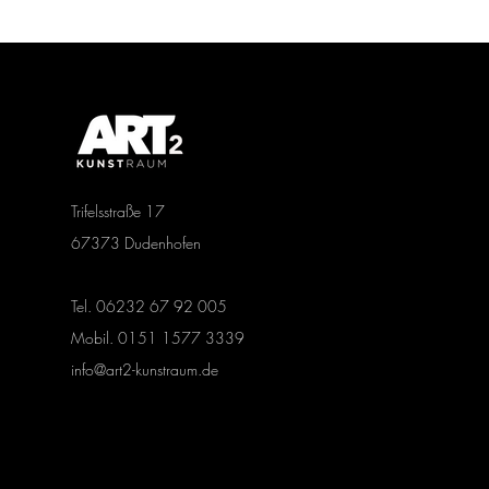
Trifelsstraße 17
67373 Dudenhofen
Tel. 06232 67 92 005
Mobil. 0151 1577 3339
info@art2-kunstraum.de