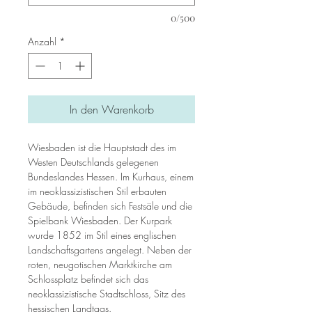
0/500
Anzahl
*
In den Warenkorb
Wiesbaden ist die Hauptstadt des im
Westen Deutschlands gelegenen
Bundeslandes Hessen. Im Kurhaus, einem
im neoklassizistischen Stil erbauten
Gebäude, befinden sich Festsäle und die
Spielbank Wiesbaden. Der Kurpark
wurde 1852 im Stil eines englischen
Landschaftsgartens angelegt. Neben der
roten, neugotischen Marktkirche am
Schlossplatz befindet sich das
neoklassizistische Stadtschloss, Sitz des
hessischen Landtags.