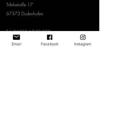
Trifelsstraße 17
67373 Dudenhofen
Tel.
06232 67 92 005
Mobil.
0151 1577 3339
Email
Facebook
Instagram
info@art2-kunstraum.de
Vertrag widerrufen
Newsletter abonnieren und jeden Monat
spannende Angebote erhalten!
>