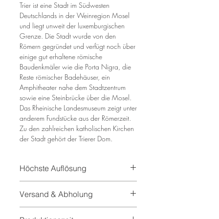
Trier ist eine Stadt im Südwesten
Deutschlands in der Weinregion Mosel
und liegt unweit der luxemburgischen
Grenze. Die Stadt wurde von den
Römern gegründet und verfügt noch über
einige gut erhaltene römische
Baudenkmäler wie die Porta Nigra, die
Reste römischer Badehäuser, ein
Amphitheater nahe dem Stadtzentrum
sowie eine Steinbrücke über die Mosel.
Das Rheinische Landesmuseum zeigt unter
anderem Fundstücke aus der Römerzeit.
Zu den zahlreichen katholischen Kirchen
der Stadt gehört der Trierer Dom.
Höchste Auflösung
In unseren Bilder benutzen
Versand & Abholung
wir hochauflösende Texturen und echte
Malereien die eine sehr hohe Qualität
Gerne versenden wir auch unsere
aufweisen.