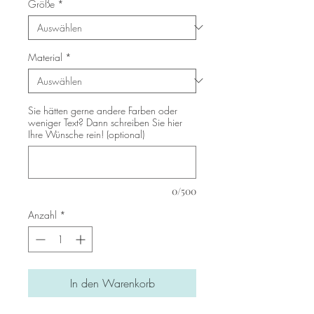
Größe
*
Material
*
Sie hätten gerne andere Farben oder
weniger Text? Dann schreiben Sie hier
Ihre Wünsche rein! (optional)
0/500
Anzahl
*
In den Warenkorb