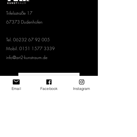
Trifelsstraße 17
67373 Dudenhofen
Tel.
06232 67 92 005
Mobil.
0151 1577 3339
info@art2-kunstraum.de
Vertrag widerrufen
Email
Facebook
Instagram
Newsletter abonnieren und jeden Monat
spannende Angebote erhalten!
>