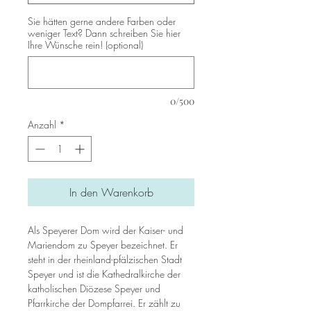
Sie hätten gerne andere Farben oder
weniger Text? Dann schreiben Sie hier
Ihre Wünsche rein! (optional)
0/500
Anzahl
*
In den Warenkorb
Als Speyerer Dom wird der Kaiser- und
Mariendom zu Speyer bezeichnet. Er
steht in der rheinland-pfälzischen Stadt
Speyer und ist die Kathedralkirche der
katholischen Diözese Speyer und
Pfarrkirche der Dompfarrei. Er zählt zu