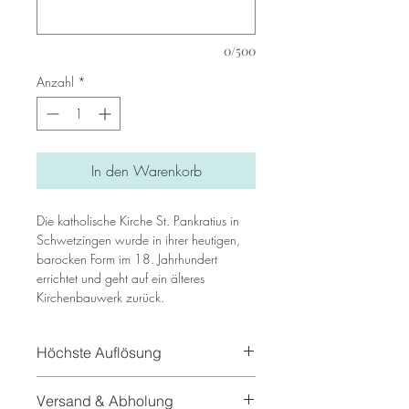
0/500
Anzahl
*
In den Warenkorb
Die katholische Kirche St. Pankratius in
Schwetzingen wurde in ihrer heutigen,
barocken Form im 18. Jahrhundert
errichtet und geht auf ein älteres
Kirchenbauwerk zurück.
Höchste Auflösung
In unseren Bilder benutzen
Versand & Abholung
wir hochauflösende Texturen und echte