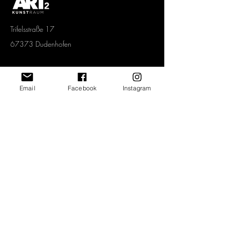
Trifelsstraße 17
67373 Dudenhofen
Tel.
06232 67 92 005
Mobil.
0151 1577 3339
Email
Facebook
Instagram
info@art2-kunstraum.de
Vertrag widerrufen
Newsletter abonnieren und jeden Monat
spannende Angebote erhalten!
>