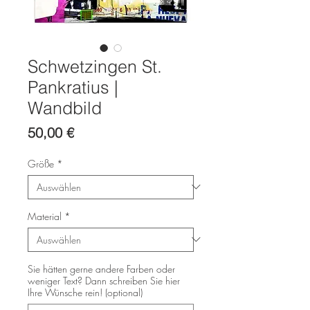
Schwetzingen St.
Pankratius |
Wandbild
Preis
50,00 €
Größe
*
Material
*
Sie hätten gerne andere Farben oder
weniger Text? Dann schreiben Sie hier
Ihre Wünsche rein! (optional)