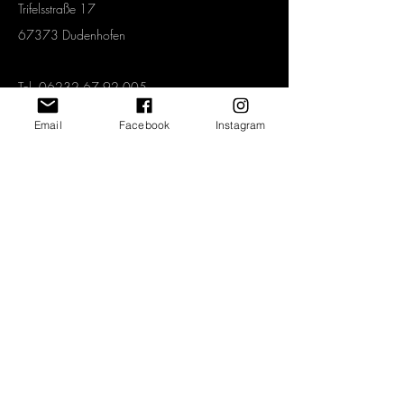
Trifelsstraße 17
67373 Dudenhofen
Tel.
06232 67 92 005
Mobil.
0151 1577 3339
Email
Facebook
Instagram
info@art2-kunstraum.de
Vertrag widerrufen
Newsletter abonnieren und jeden Monat
spannende Angebote erhalten!
>