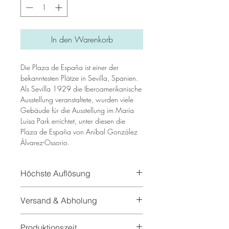
In den Warenkorb
Die Plaza de España ist einer der
bekanntesten Plätze in Sevilla, Spanien.
Als Sevilla 1929 die Iberoamerikanische
Ausstellung veranstaltete, wurden viele
Gebäude für die Ausstellung im María
Luisa Park errichtet, unter diesen die
Plaza de España von Aníbal González
Álvarez-Ossorio.
Höchste Auflösung
In unseren Bilder benutzen
Versand & Abholung
wir hochauflösende Texturen und echte
Malereien die eine sehr hohe Qualität
Gerne versenden wir auch unsere
aufweisen.
Produktionszeit