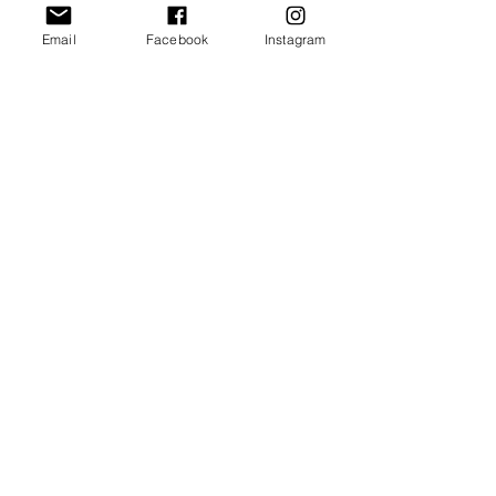
info@art2-kunstraum.de
Email
Facebook
Instagram
Vertrag widerrufen
Newsletter abonnieren und jeden Monat
spannende Angebote erhalten!
>
Home
Shop
Speyer Wandbilder
Speyer Kunst
Kaiserdom Bild