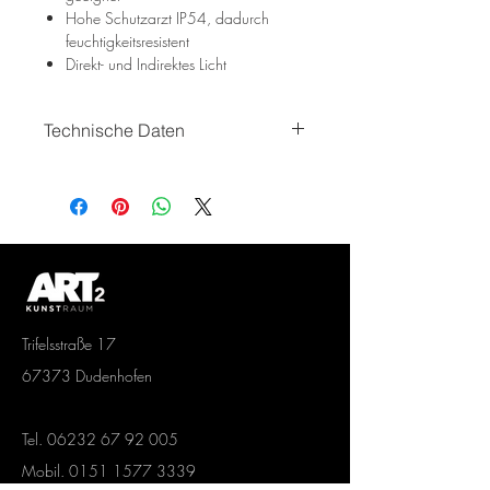
Hohe Schutzarzt IP54, dadurch
feuchtigkeitsresistent
Direkt- und Indirektes Licht
Technische Daten
LED DIMMER
2,2W
166-178lm
2700-3000K
IP20(bodyIP54)
CRI>80
220-240V
50-60Hz
Trifelsstraße 17
5Vdc max 1A
67373 Dudenhofen
Tel.
06232 67 92 005
Mobil.
0151 1577 3339