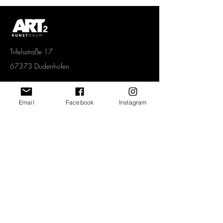
Spezialeffekt: Helle und weiße
Bildbereiche schimmern metallisch.
Trifelsstraße 17
67373 Dudenhofen
Tel.
06232 67 92 005
Email
Facebook
Instagram
Mobil.
0151 1577 3339
info@art2-kunstraum.de
Vertrag widerrufen
Newsletter abonnieren und jeden Monat
spannende Angebote erhalten!
>