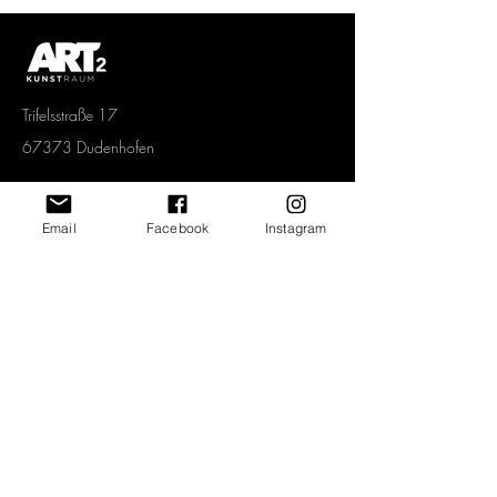
Spezialeffekt: Helle und weiße
Bildbereiche schimmern metallisch.
Trifelsstraße 17
67373 Dudenhofen
Tel.
06232 67 92 005
Email
Facebook
Instagram
Mobil.
0151 1577 3339
info@art2-kunstraum.de
Vertrag widerrufen
Newsletter abonnieren und jeden Monat
spannende Angebote erhalten!
>