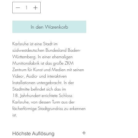
In den Warenkorb
Karlsruhe ist eine Stadt im
südwestdeutschen Bundesland Baden-
Württemberg. In einer ehemaligen
Munitionsfabrik ist das große ZKM
Zentrum für Kunst und Medien mit seinen
Video-, Audio- und interaktiven
Installationen untergebracht. In der
Stadtmitte befindet sich das im
18. Jahrhundert errichtete Schloss
Karlsruhe, von dessen Turm aus der
fächerförmige Stadtgrundriss zu erkennen
ist.
Höchste Auflösung