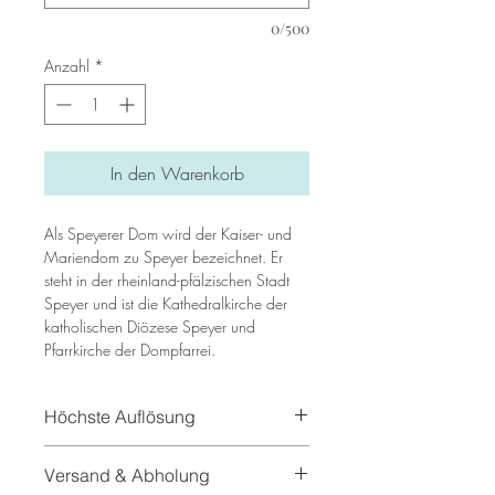
0/500
Anzahl
*
In den Warenkorb
Als Speyerer Dom wird der Kaiser- und
Mariendom zu Speyer bezeichnet. Er
steht in der rheinland-pfälzischen Stadt
Speyer und ist die Kathedralkirche der
katholischen Diözese Speyer und
Pfarrkirche der Dompfarrei.
Höchste Auflösung
In unseren Bilder benutzen
Versand & Abholung
wir hochauflösende Texturen und echte