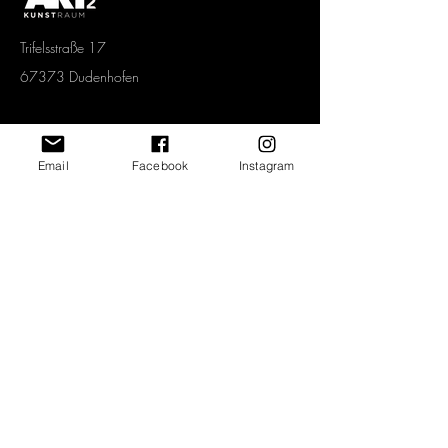
Trifelsstraße 17
67373 Dudenhofen
Tel.
06232 67 92 005
Mobil.
0151 1577 3339
Email
Facebook
Instagram
info@art2-kunstraum.de
Vertrag widerrufen
Newsletter abonnieren und jeden Monat
spannende Angebote erhalten!
>