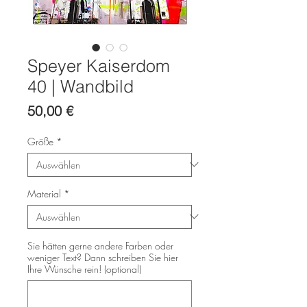
Speyer Kaiserdom
40 | Wandbild
Preis
50,00 €
Größe
*
Material
*
Sie hätten gerne andere Farben oder
weniger Text? Dann schreiben Sie hier
Ihre Wünsche rein! (optional)