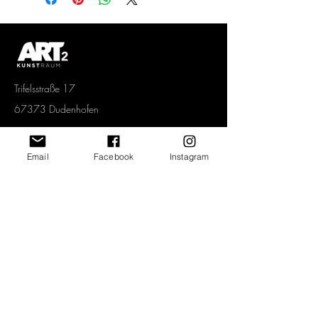
Oberfläche einen auffälligen
Spezialeffekt: Helle und weiße
Bildbereiche schimmern metallisch.
Trifelsstraße 17
67373 Dudenhofen
Tel.
06232 67 92 005
Email
Facebook
Instagram
Mobil.
0151 1577 3339
info@art2-kunstraum.de
Vertrag widerrufen
Newsletter abonnieren und jeden Monat
spannende Angebote erhalten!