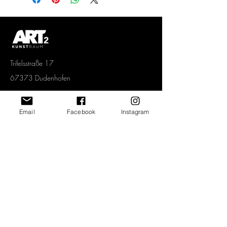
Oberfläche einen auffälligen
Spezialeffekt: Helle und weiße
Bildbereiche schimmern metallisch.
Trifelsstraße 17
67373 Dudenhofen
Tel.
06232 67 92 005
Email
Facebook
Instagram
Mobil.
0151 1577 3339
info@art2-kunstraum.de
Vertrag widerrufen
Newsletter abonnieren und jeden Monat
spannende Angebote erhalten!