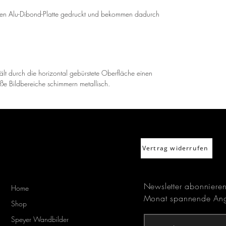
rken Alu-Dibond-Platte gedruckt und bekommen dadurch
ält durch die horizontal gebürstete Oberfläche einen
iße Bildbereiche schimmern metallisch.
Vertrag widerrufen
Newsletter abonniere
Home
Monat spannende Ang
Shop
Speyer Wandbilder