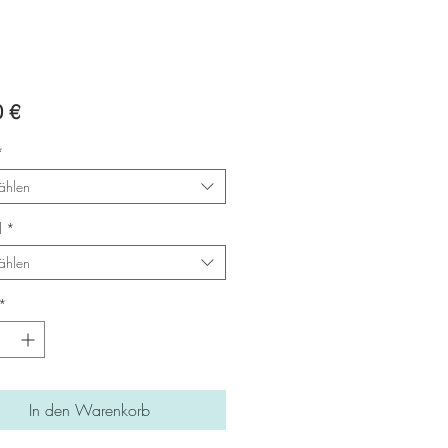
Preis
0 €
*
ählen
l
*
ählen
*
In den Warenkorb