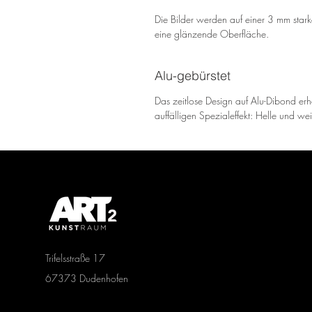
Die Bilder werden auf einer 3 mm sta
eine glänzende Oberfläche.
Alu-gebürstet
Das zeitlose Design auf Alu-Dibond erh
auffälligen Spezialeffekt: Helle und we
Trifelsstraße 17
67373 Dudenhofen