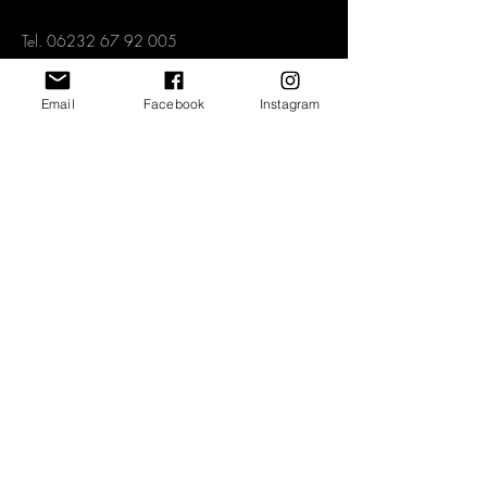
Tel.
06232 67 92 005
Mobil.
0151 1577 3339
info@art2-kunstraum.de
Email
Facebook
Instagram
Vertrag widerrufen
Newsletter abonnieren und jeden Monat
spannende Angebote erhalten!
>
Home
Shop