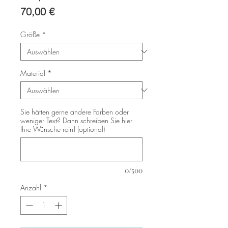
Preis
70,00 €
Größe
*
Material
*
Sie hätten gerne andere Farben oder
weniger Text? Dann schreiben Sie hier
Ihre Wünsche rein! (optional)
0/500
Anzahl
*