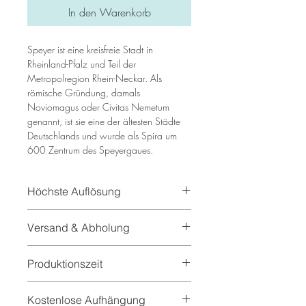
In den Warenkorb
Speyer ist eine kreisfreie Stadt in
Rheinland-Pfalz und Teil der
Metropolregion Rhein-Neckar. Als
römische Gründung, damals
Noviomagus oder Civitas Nemetum
genannt, ist sie eine der ältesten Städte
Deutschlands und wurde als Spira um
600 Zentrum des Speyergaues.
Höchste Auflösung
In unseren Bilder benutzen
Versand & Abholung
wir hochauflösende Texturen und echte
Malereien die eine sehr hohe Qualität
Gerne versenden wir auch unsere
aufweisen.
Produktionszeit
Wandbilder direkt zu Ihnen nach Hause.
Wer sich den Versand aber lieber sparen
ca. 3-5 Tage
möchte kann sich das Bild auch direkt in
Kostenlose Aufhängung